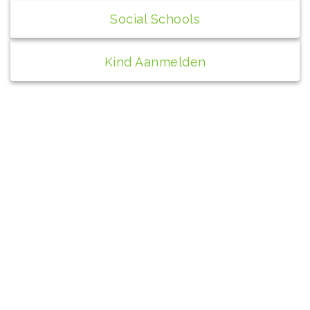
Social Schools
Kind Aanmelden
Contact
bs de Peppel
Wilhelminaplantsoen 1A
4271 AX Dussen
0416-391148
info@depeppel.nl
Directeur: Cisca van der Pluijm
+31 6 40 51 97 82