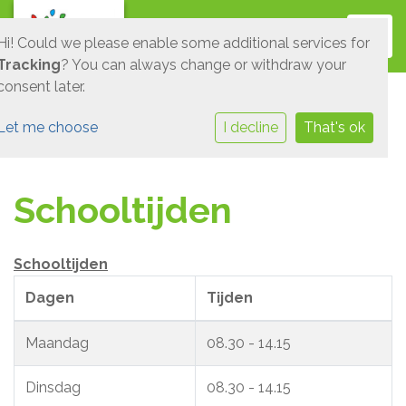
Toggl
Hi! Could we please enable some additional services for
Tracking
? You can always change or withdraw your
consent later.
Let me choose
I decline
That's ok
Schooltijden
Schooltijden
Dagen
Tijden
Maandag
08.30 - 14.15
Dinsdag
08.30 - 14.15