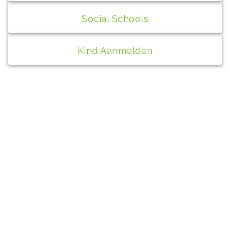
Social Schools
Kind Aanmelden
Contact
bs de Peppel
Wilhelminaplantsoen 1A
4271 AX Dussen
0416-391148
info@depeppel.nl
Directeur: Cisca van der Pluijm
+31 6 40 51 97 82