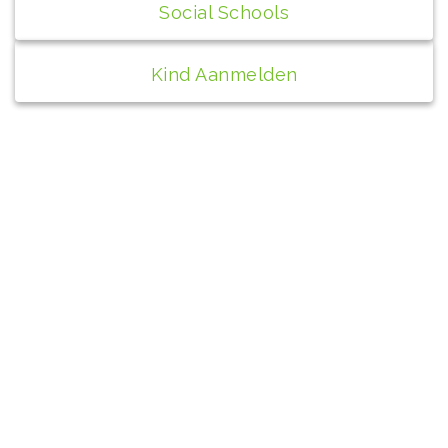
Social Schools
Kind Aanmelden
Contact
bs de Peppel
Wilhelminaplantsoen 1A
4271 AX Dussen
0416-391148
info@depeppel.nl
Directeur: Cisca van der Pluijm
+31 6 40 51 97 82