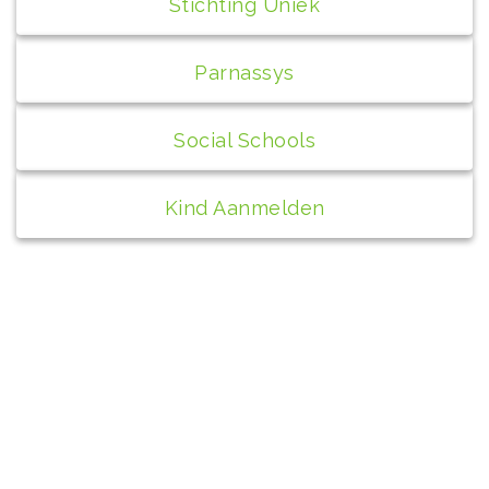
Stichting Uniek
Parnassys
Social Schools
Kind Aanmelden
Contact
bs de Peppel
Wilhelminaplantsoen 1A
4271 AX Dussen