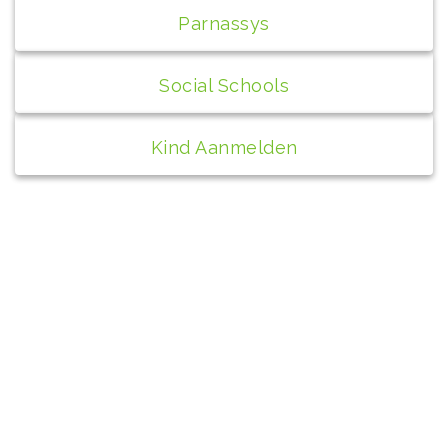
Parnassys
Social Schools
Kind Aanmelden
Contact
bs de Peppel
Wilhelminaplantsoen 1A
4271 AX Dussen
0416-391148
info@depeppel.nl