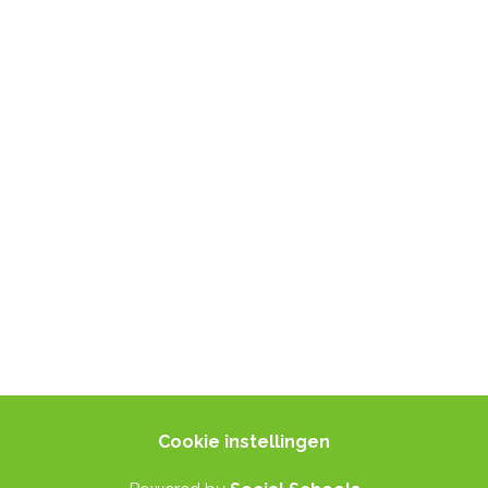
Directeur: Cisca van der Pluijm
+31 6 40 51 97 82
© 2024 Social Schools
Alle rechten voorbehouden
Cookie instellingen