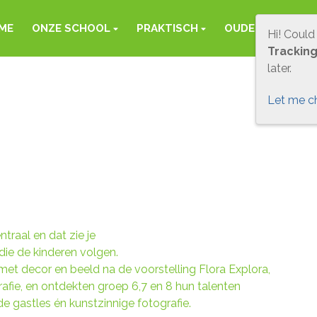
ME
ONZE SCHOOL
PRAKTISCH
OUDERS
FOT
Hi! Could
Trackin
later.
Let me c
traal en dat zie je
 die de kinderen volgen.
 met decor en beeld na de voorstelling Flora Explora,
rafie, en ontdekten groep 6,7 en 8 hun talenten
e gastles én kunstzinnige fotografie.