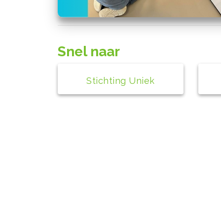
Snel naar
Stichting Uniek
Contact
bs de Peppel
Wilhelminaplantsoen 1A
4271 AX Dussen
0416-391148