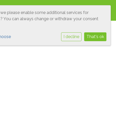
O'S
LEERLINGENRAAD
VEILIGHEID
 we please enable some additional services for
g
? You can always change or withdraw your consent
hoose
I decline
That's ok