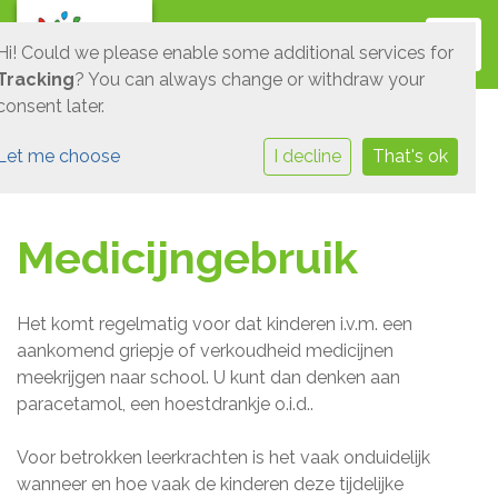
Toggl
Hi! Could we please enable some additional services for
Tracking
? You can always change or withdraw your
consent later.
Let me choose
I decline
That's ok
Medicijngebruik
Het komt regelmatig voor dat kinderen i.v.m. een
aankomend griepje of verkoudheid medicijnen
meekrijgen naar school. U kunt dan denken aan
paracetamol, een hoestdrankje o.i.d..
Voor betrokken leerkrachten is het vaak onduidelijk
wanneer en hoe vaak de kinderen deze tijdelijke