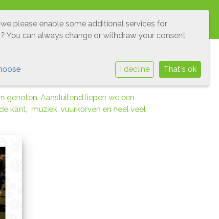
O'S
LEERLINGENRAAD
VEILIGHEID
 we please enable some additional services for
g
? You can always change or withdraw your consent
it diverse kerstactiviteiten en werkten met
hoose
I decline
That's ok
n genoten. Aansluitend liepen we een
de kant, muziek, vuurkorven en heel veel